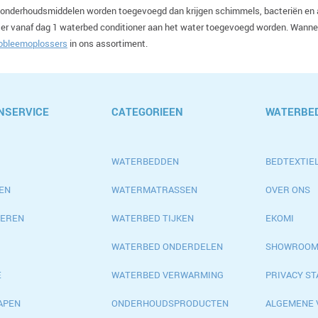
 onderhoudsmiddelen worden toegevoegd dan krijgen schimmels, bacteriën en 
 er vanaf dag 1 waterbed conditioner aan het water toegevoegd worden. Wanne
obleemoplossers
in ons assortiment.
NSERVICE
CATEGORIEEN
WATERBED
WATERBEDDEN
BEDTEXTIEL
EN
WATERMATRASSEN
OVER ONS
EREN
WATERBED TIJKEN
EKOMI
WATERBED ONDERDELEN
SHOWROO
E
WATERBED VERWARMING
PRIVACY S
APEN
ONDERHOUDSPRODUCTEN
ALGEMENE