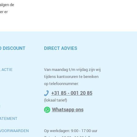
algen de
er er
 DISCOUNT
DIRECT ADVIES
 ACTIE
Van maandag t/m vrijdag zijn wij
tijdens kantooruren te bereiken
op telefoonnummer:
+31 85 - 001 20 85
(lokaal tarief)
M
Whatsapp ons
TATEMENT
 VOORWAARDEN
Op werkdagen: 9:00 - 17:00 uur