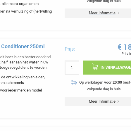
Volgende dag in huis
t alle micro-organismen
ken na verhuizing of (her)vulling
Meer Informatie
€ 1
 Conditioner 250ml
Prijs:
Prijs 
itioner is een bacteriedodend
 half jaar aan het water in uw
toegevoegd dient te worden.
IN WINKELWAG
de ontwikkeling van algen,
Op werkdagen
voor 20:00
beste
n en schimmels
Volgende dag in huis
voor ieder merk en model
Meer Informatie