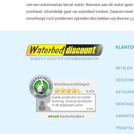
van een watermatras bevat water. Wanneer aan dit water geen
overhand. Uiteindelijk gaat uw waterbed stinken. Daarom moet
onverhoopt toch problemen optreden dan hebben wij diverse
pr
KLANTE
BETALEN
VERZEND
Klantbeoordelingen
RETOURN
4.4
/
5
Goede producten en snelle
levering. Diverse producten
MONTAGE
in de afgelopen jaren
aangeschaft en steeds
netjes afgeleverd.Top.
GARANTI
eKomi
Klantenfeedback
PROEFSL