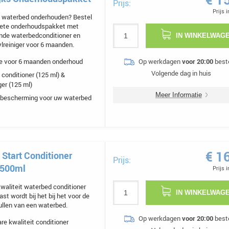
Prijs:
Prijs 
waterbed onderhouden? Bestel
lete onderhoudspakket met
ende waterbedconditioner en
IN WINKELWAG
lreiniger voor 6 maanden.
e voor 6 maanden onderhoud
Op werkdagen
voor 20:00
beste
Volgende dag in huis
conditioner (125 ml) &
ger (125 ml)
Meer Informatie
 bescherming voor uw waterbed
€ 1
Start Conditioner
Prijs:
r 500ml
Prijs 
waliteit waterbed conditioner
IN WINKELWAG
st wordt bij het bij het voor de
ullen van een waterbed.
Op werkdagen
voor 20:00
beste
re kwaliteit conditioner