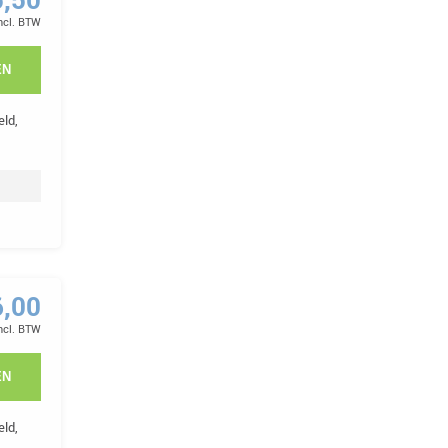
incl. BTW
EN
ld,
6,00
incl. BTW
EN
ld,