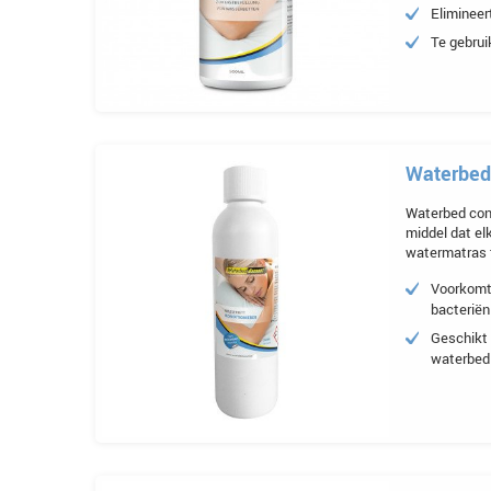
Elimineer
Te gebrui
Waterbed
Waterbed cond
middel dat elk
watermatras 
Voorkomt 
bacterië
Geschikt 
waterbed