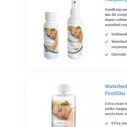
Goedkoop uw 
dan dit comp
daarin voldo
waterbed viny
Voldoend
Waterbed 
vinylreini
Optimale
Waterbed 
Firstfille
Extra zware k
welke toegepa
eerste keer v
Extra zwa