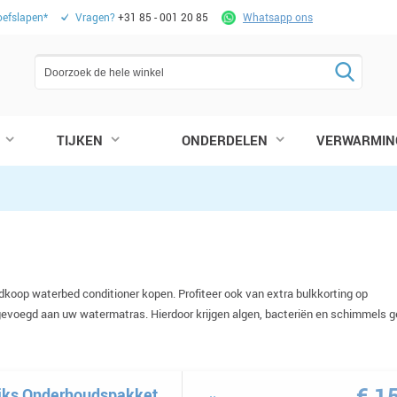
oefslapen*
Vragen?
+31 85 - 001 20 85
Whatsapp ons
TIJKEN
ONDERDELEN
VERWARMIN
koop waterbed conditioner kopen. Profiteer ook van extra bulkkorting op
egevoegd aan uw watermatras. Hierdoor krijgen
algen, bacteriën en schimmels 
€ 1
ijks Onderhoudspakket