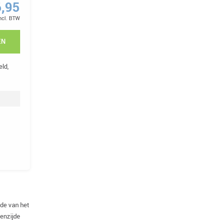
6,95
incl. BTW
EN
ld,
jde van het
nenzijde