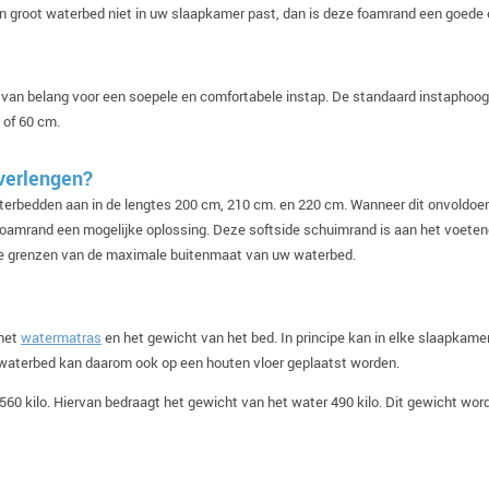
en groot waterbed niet in uw slaapkamer past, dan is deze foamrand een goede
 van belang voor een soepele en comfortabele instap. De standaard instaphoogt
 of 60 cm.
 verlengen?
aterbedden aan in de lengtes 200 cm, 210 cm. en 220 cm. Wanneer dit onvoldo
oamrand een mogelijke oplossing. Deze softside schuimrand is aan het voetene
 de grenzen van de maximale buitenmaat van uw waterbed.
 het
watermatras
en het gewicht van het bed. In principe kan in elke slaapkam
n waterbed kan daarom ook op een houten vloer geplaatst worden.
60 kilo. Hiervan bedraagt het gewicht van het water 490 kilo. Dit gewicht wor