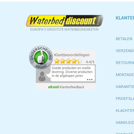
KLANTE
BETALEN
VERZEND
Klantbeoordelingen
RETOURN
4.4
/
5
Goede producten en snelle
levering. Diverse producten
MONTAGE
in de afgelopen jaren
aangeschaft en steeds
netjes afgeleverd.Top.
GARANTI
eKomi
Klantenfeedback
PROEFSL
KLACHTE
HANDLEI