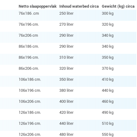
Netto slaapoppervlak
Inhoud waterbed circa
Gewicht (kg) circa
76x186 .cm
250 liter
300 kg
76x196 cm.
270 liter
320 kg
76x206 cm
290 liter
340 kg
86x186 cm.
290 liter
340 kg
86x196 cm.
310 liter
350 kg
86x206 cm.
320 liter
370 kg
106x186 cm.
350 liter
410 kg
106x196 cm.
380 liter
440 kg
106x206 cm.
400 liter
460 kg
126x186 cm.
420 liter
490 kg
126x196 cm.
440 liter
510 kg
126x206 cm.
480 liter
550 kg