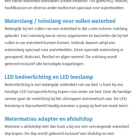
een nieuw waterbed hoeslaken (zware kwaliteit 195 gram/m2), molton,
hoofdkussen en diverse ander bedtextiel speciaal voor waterbedden.
Waterslang / tuinslang voor vullen waterbed
Belangrijk bij het vullen van een waterbed is dat u een schone vulslang
gebruikt. Een tuinslang bevat micro organismen en bacteriën die bij het
vullen in uw waterbed kunnen komen. Gebruik daarom altijd een
waterslang speciaal voor waterbedden. Deze speciale waterslang is
gewapend, drukvast, flexibel en algen werend. De vulslang wordt
geleverd inclusief alle benodigde koppelingen.
LED bedverlichting en LED leeslamp
Bedverlichting is een belangrijk onderdeel van uw bed. U kunt bij ons
handige LED instapverlichting kopen voor onder uw bed. Door de handige
sensor gaat de verlichting bij het uitstappen automatisch aan. De LED
leeslamp is bijvoorbeeld handig wanneer u graag op bed een boek leest.
Watermatras adapter en afsluitdop
Wanneer u afsluitdop lekt dan kunt u bij ons een vervangende waterbed
dop kopen. De dop wordt geleverd inclusief een drukdop en een