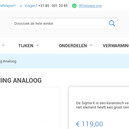
oefslapen*
Vragen?
+31 85 - 001 20 85
Whatsapp ons
TIJKEN
ONDERDELEN
VERWARMIN
g Analoog
MING ANALOOG
De Sigma K is een keramisch v
Het element heeft een groot tem
€ 119,00