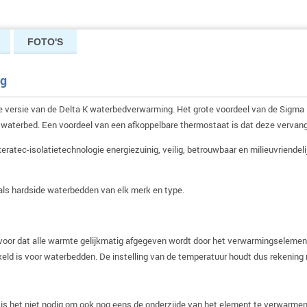
FOTO'S
og
versie van de Delta K waterbedverwarming. Het grote voordeel van de Sigma K
aterbed. Een voordeel van een afkoppelbare thermostaat is dat deze vervangbaa
atec-isolatietechnologie energiezuinig, veilig, betrouwbaar en milieuvriend
als hardside waterbedden van elk merk en type.
oor dat alle warmte gelijkmatig afgegeven wordt door het verwarmingselement
kkeld is voor waterbedden. De instelling van de temperatuur houdt dus rekening
is het niet nodig om ook nog eens de onderzijde van het element te verwarmen