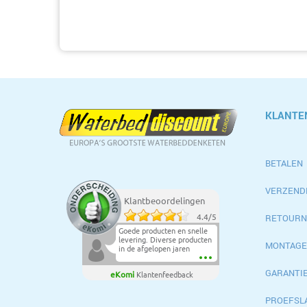
KLANTE
BETALEN
VERZEND
Klantbeoordelingen
RETOURN
4.4
/
5
Goede producten en snelle
levering. Diverse producten
MONTAGE
in de afgelopen jaren
aangeschaft en steeds
netjes afgeleverd.Top.
GARANTI
eKomi
Klantenfeedback
PROEFSL