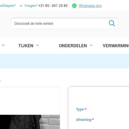
oefslapen*
Vragen?
+31 85 - 001 20 85
Whatsapp ons
TIJKEN
ONDERDELEN
VERWARMIN
G
Type
*
Afmeting
*