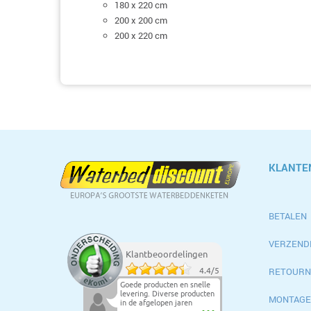
180 x 220 cm
200 x 200 cm
200 x 220 cm
KLANTE
BETALEN
VERZEND
Klantbeoordelingen
RETOURN
4.4
/
5
Goede producten en snelle
levering. Diverse producten
MONTAGE
in de afgelopen jaren