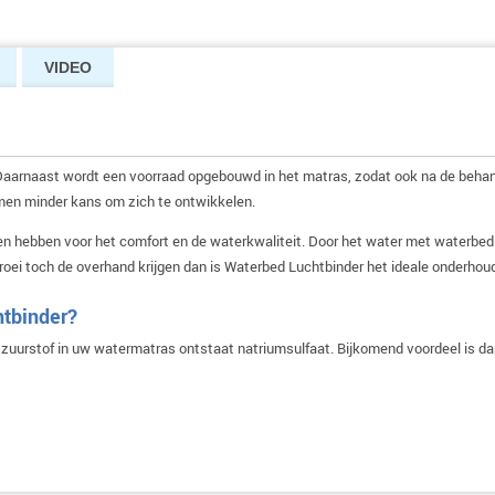
VIDEO
Daarnaast wordt een voorraad opgebouwd in het matras, zodat ook na de behand
smen minder kans om zich te ontwikkelen.
n hebben voor het comfort en de waterkwaliteit. Door het water met waterbed
groei toch de overhand krijgen dan is Waterbed Luchtbinder het ideale onderhou
htbinder?
et zuurstof in uw watermatras ontstaat natriumsulfaat. Bijkomend voordeel is d