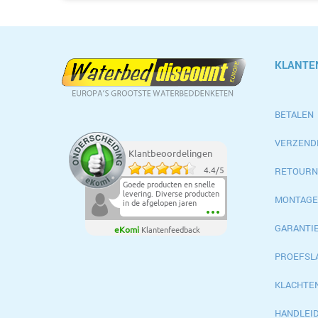
KLANTE
BETALEN
VERZEND
Klantbeoordelingen
RETOURN
4.4
/
5
Goede producten en snelle
levering. Diverse producten
MONTAGE
in de afgelopen jaren
aangeschaft en steeds
netjes afgeleverd.Top.
GARANTI
eKomi
Klantenfeedback
PROEFSL
KLACHTE
HANDLEI